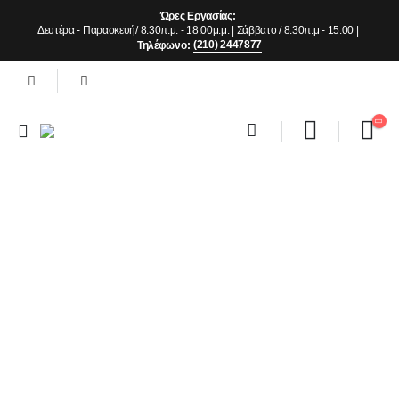
Ώρες Εργασίας:
Δευτέρα - Παρασκευή/ 8:30π.μ. - 18:00μ.μ. | Σάββατο / 8.30π.μ - 15:00 |
(210) 2447877
Τηλέφωνο: