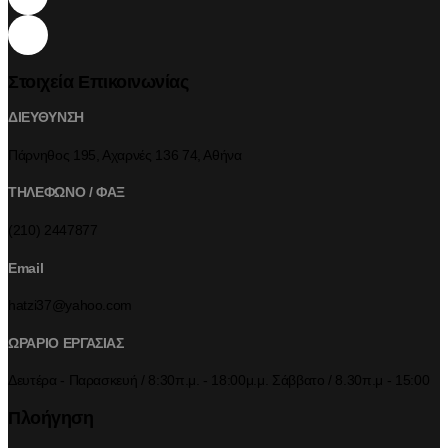
Στοιχεία Επικοινωνίας
ΔΙΕΥΘΥΝΣΗ
Πάρνηθος 195, Αχαρνές 136 74, Αθήνα
ΤΗΛΕΦΩΝΟ / ΦΑΞ
(210) 2447877
Email
hatzi37@yahoo.com
ΩΡΑΡΙΟ ΕΡΓΑΣΙΑΣ
Δευτέρα - Παρασκευή / 8:30π.μ. - 18:00μ.μ. Σάββατο / 8.30π.μ - 15:00
Πλοήγηση