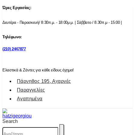
Ώρες Εργασίας:
Δευτέρα - Παρασκευή/ 8:30π.μ. - 18:00μ.μ. | Σάββατο / 8.30π.μ - 15:00 |
Τηλέφωνο:
(210) 2447877
Ελαστικά & Ζάντες για κάθε είδους όχημα!
Πάρνηθος 195, Αχαρνές
Παραγγελίες
Αγαπημένα
Search