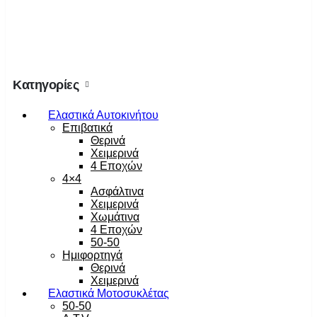
Κατηγορίες
Ελαστικά Αυτοκινήτου
Επιβατικά
Θερινά
Χειμερινά
4 Εποχών
4×4
Ασφάλτινα
Χειμερινά
Χωμάτινα
4 Εποχών
50-50
Ημιφορτηγά
Θερινά
Χειμερινά
Ελαστικά Μοτοσυκλέτας
50-50