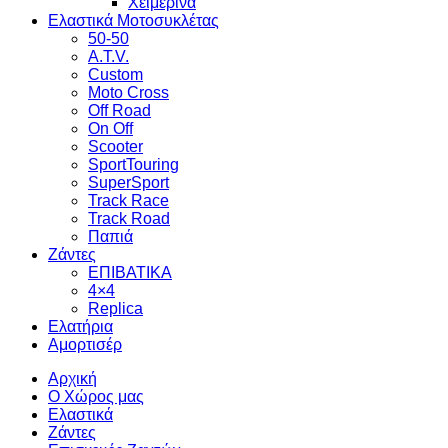
Χειμερινά
Ελαστικά Μοτοσυκλέτας
50-50
A.T.V.
Custom
Moto Cross
Off Road
On Off
Scooter
SportTouring
SuperSport
Track Race
Track Road
Παπιά
Ζάντες
ΕΠΙΒΑΤΙΚΑ
4×4
Replica
Ελατήρια
Αμορτισέρ
Αρχική
Ο Χώρος μας
Ελαστικά
Ζάντες