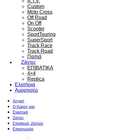
A.T.V.
Custom
Moto Cross
Off Road
On Off
Scooter
SportTouring
SuperSport
Track Race
Track Road
Παπιά
Ζάντες
ΕΠΙΒΑΤΙΚΑ
4×4
Replica
Ελατήρια
Αμορτισέρ
Αρχική
Ο Χώρος μας
Ελαστικά
Ζάντες
Επισκευές Ζαντών
Επικοινωνία