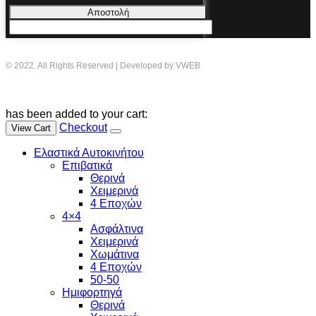
Αποστολή
© 2022. All Rights Reserved | Developed by VWEB
has been added to your cart:
Checkout
View Cart
Ελαστικά Αυτοκινήτου
Επιβατικά
Θερινά
Χειμερινά
4 Εποχών
4×4
Ασφάλτινα
Χειμερινά
Χωμάτινα
4 Εποχών
50-50
Ημιφορτηγά
Θερινά