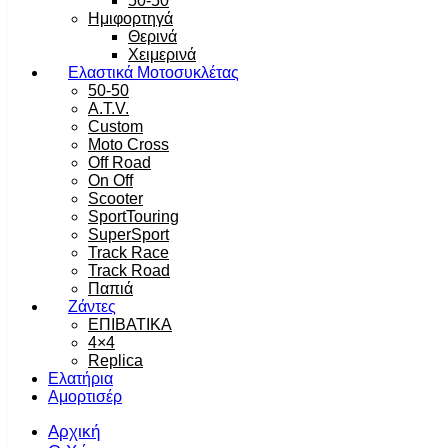
50-50
Ημιφορτηγά
Θερινά
Χειμερινά
Ελαστικά Μοτοσυκλέτας
50-50
A.T.V.
Custom
Moto Cross
Off Road
On Off
Scooter
SportTouring
SuperSport
Track Race
Track Road
Παπιά
Ζάντες
ΕΠΙΒΑΤΙΚΑ
4×4
Replica
Ελατήρια
Αμορτισέρ
Αρχική