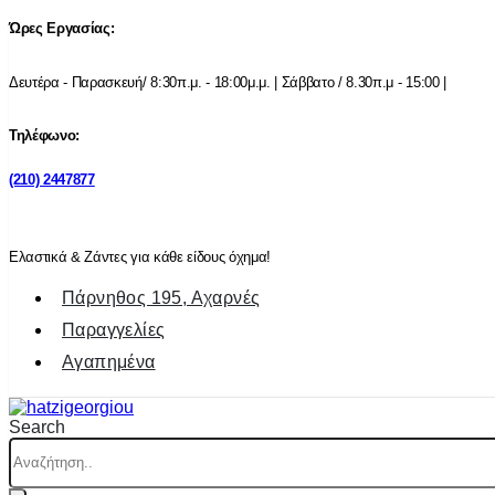
Ώρες Εργασίας:
Δευτέρα - Παρασκευή/ 8:30π.μ. - 18:00μ.μ. | Σάββατο / 8.30π.μ - 15:00 |
Τηλέφωνο:
(210) 2447877
Ελαστικά & Ζάντες για κάθε είδους όχημα!
Πάρνηθος 195, Αχαρνές
Παραγγελίες
Αγαπημένα
Search