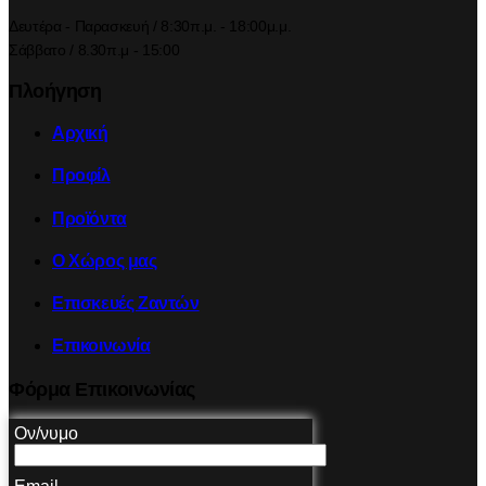
Δευτέρα - Παρασκευή / 8:30π.μ. - 18:00μ.μ.
Σάββατο / 8.30π.μ - 15:00
Πλοήγηση
Αρχική
Προφίλ
Προϊόντα
Ο Χώρος μας
Επισκευές Ζαντών
Επικοινωνία
Φόρμα Επικοινωνίας
Ον/νυμο