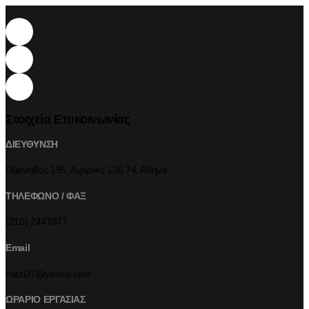
Στοιχεία Επικοινωνίας
ΔΙΕΥΘΥΝΣΗ
Πάρνηθος 195, Αχαρνές 136 74, Αθήνα
ΤΗΛΕΦΩΝΟ / ΦΑΞ
(210) 2447877
Email
hatzi37@yahoo.com
ΩΡΑΡΙΟ ΕΡΓΑΣΙΑΣ